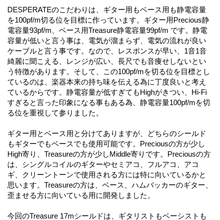
DESPERATEのこだわりは、ギター用もベース用も静電容量
を100pf/m切る位を目標に作っています。ギター用Precious静
電容量93pf/m、ベース用Treasure静電容量99pf/m です。静電
容量が低いと言う事は、電気が溜まらず、電気の流れが良い
ケーブルと言う事です。なので、レスポンスが早い、1音1音
綺麗に聞こえる、レンジが広い、長尺でも音痩せしないとい
う特徴があります。そして、この100pf/mを切る位を目標とし
ているのは、楽器本来の持ち味を伝える為に丁度良いと考え
ているからです。静電容量が低すぎてもHighがきつい、Hi-Fi
すぎると言った印象になる事もある為、静電容量100pf/mを切
る位を重視して参りました。
ギター用とベース用と分けてありますが、どちらのシールド
もギターでもベースでも使用可能です。Preciousの方が少し
High寄り、Treasureの方が少しMiddle寄りです。Preciousの方
は、シングルコイルのギターやセミアコ、フルアコ、アコ
ギ、クリーントーンで使用される方には特に向いているかと
思います。Treasureの方は、ベース、ハムバッカーのギター、
歪ませる方に向いている用に開発しました。
今回のTreasure 17mシールドは、ギタリストもベーシストも