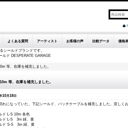
よくある質問
アーティスト
お客様の声
比較データ
価格
視するシールドブランドです。
ールド DESPERATE GARAGE
S 10m 等、在庫を補充しました。
S 10m 等、在庫を補充しました。
10
18
年
月
日
切れになっていた、下記シールド、パッチケーブルを補充しました。宜しく
ド L-S 10m 各色
ド L-S 3m 緑、黄
ド S-S 3m 緑、黄