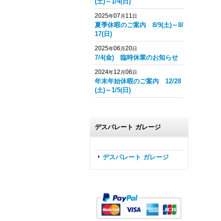
(土)～1/4(日)
2025
07
11
年
月
日
夏季休暇のご案内 8/9(土)～8/
17(日)
2025
06
20
年
月
日
7/4(金) 臨時休業のお知らせ
2024
12
06
年
月
日
年末年始休暇のご案内 12/28
(土)～1/5(日)
デスパレート ガレージ
デスパレート ガレージ