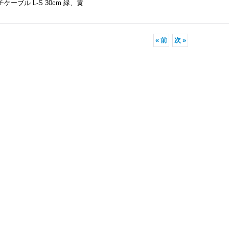
チケーブル L-S 30cm 緑、黄
«
前
次
»