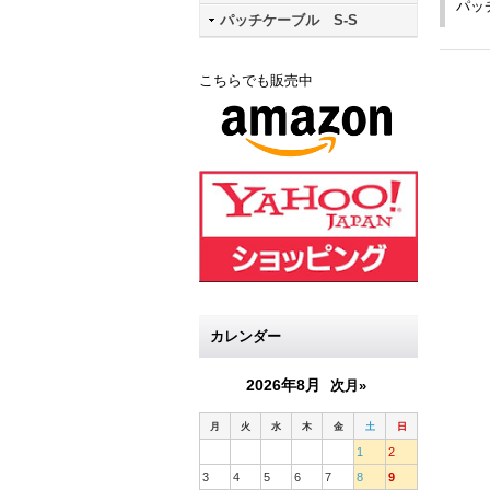
パッ
パッチケーブル S-S
こちらでも販売中
カレンダー
2026年8月
次月»
月
火
水
木
金
土
日
1
2
3
4
5
6
7
8
9